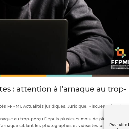
s : attention à l’arnaque au trop-
ités FFPMI
,
Actualités juridiques
,
Juridique
,
Risques & fraudes
arnaque au trop-perçu Depuis plusieurs mois, de plus en plus
Pour offrir
d’arnaque ciblant les photographes et vidéastes professionnel