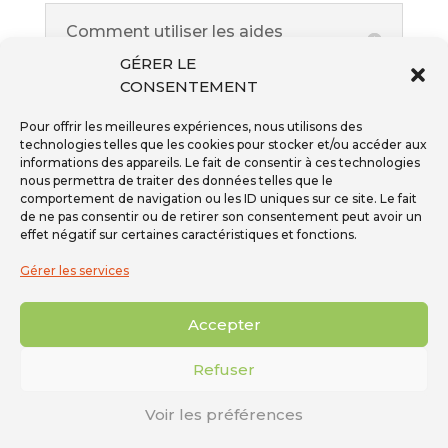
Comment utiliser les aides
FAFCEA ?
GÉRER LE
CONSENTEMENT
Pour offrir les meilleures expériences, nous utilisons des
Documents requis pour une
technologies telles que les cookies pour stocker et/ou accéder aux
demande FAFCEA
informations des appareils. Le fait de consentir à ces technologies
nous permettra de traiter des données telles que le
comportement de navigation ou les ID uniques sur ce site. Le fait
de ne pas consentir ou de retirer son consentement peut avoir un
effet négatif sur certaines caractéristiques et fonctions.
VISITER LE SITE DU FAFCEA
Gérer les services
Accepter
Inscription à la newsletter
Refuser
Téléphone - 01 59 08 04 04
Mail -
secretariat@ffpmi.eu
Voir les préférences