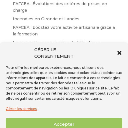
FAFCEA : Évolutions des critères de prises en
charge
Incendies en Gironde et Landes
FAFCEA : boostez votre activité artisanale grâce à
la formation
Les nouvelles commissions & délégations
GÉRER LE
Résultats des certifications EP n°65
CONSENTEMENT
Pour offrir les meilleures expériences, nous utilisons des
technologies telles que les cookies pour stocker et/ou accéder aux
informations des appareils. Le fait de consentir à ces technologies
nous permettra de traiter des données telles que le
Inscription à la newsletter
comportement de navigation ou les ID uniques sur ce site. Le fait
Téléphone - 01 59 08 04 04
de ne pas consentir ou de retirer son consentement peut avoir un
Mail -
secretariat@ffpmi.eu
effet négatif sur certaines caractéristiques et fonctions.
Gérer les services
Accepter