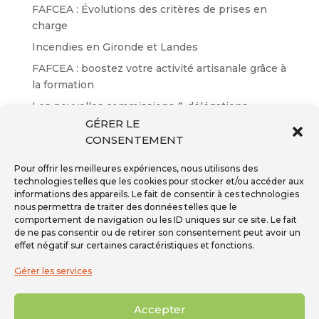
FAFCEA : Évolutions des critères de prises en
charge
Incendies en Gironde et Landes
FAFCEA : boostez votre activité artisanale grâce à
la formation
Les nouvelles commissions & délégations
GÉRER LE
Résultats des certifications EP n°65
CONSENTEMENT
Pour offrir les meilleures expériences, nous utilisons des
technologies telles que les cookies pour stocker et/ou accéder aux
informations des appareils. Le fait de consentir à ces technologies
nous permettra de traiter des données telles que le
Inscription à la newsletter
comportement de navigation ou les ID uniques sur ce site. Le fait
Téléphone - 01 59 08 04 04
de ne pas consentir ou de retirer son consentement peut avoir un
Mail -
secretariat@ffpmi.eu
effet négatif sur certaines caractéristiques et fonctions.
Gérer les services
Accepter