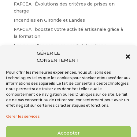
FAFCEA : Évolutions des critères de prises en
charge
Incendies en Gironde et Landes
FAFCEA : boostez votre activité artisanale grâce à
la formation
Les nouvelles commissions & délégations
GÉRER LE
Résultats des certifications EP n°65
CONSENTEMENT
Pour offrir les meilleures expériences, nous utilisons des
technologies telles que les cookies pour stocker et/ou accéder aux
informations des appareils. Le fait de consentir à ces technologies
nous permettra de traiter des données telles que le
Inscription à la newsletter
comportement de navigation ou les ID uniques sur ce site. Le fait
Téléphone - 01 59 08 04 04
de ne pas consentir ou de retirer son consentement peut avoir un
Mail -
secretariat@ffpmi.eu
effet négatif sur certaines caractéristiques et fonctions.
Gérer les services
Accepter