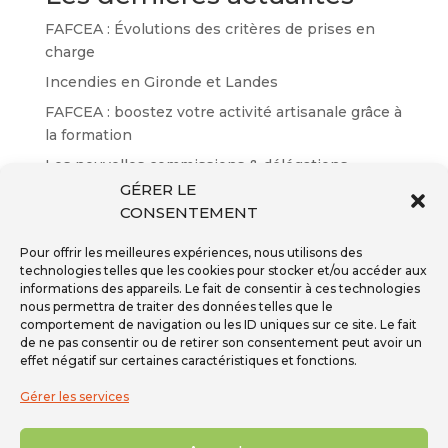
FAFCEA : Évolutions des critères de prises en
charge
Incendies en Gironde et Landes
FAFCEA : boostez votre activité artisanale grâce à
la formation
Les nouvelles commissions & délégations
GÉRER LE
Résultats des certifications EP n°65
CONSENTEMENT
Pour offrir les meilleures expériences, nous utilisons des
technologies telles que les cookies pour stocker et/ou accéder aux
informations des appareils. Le fait de consentir à ces technologies
nous permettra de traiter des données telles que le
Inscription à la newsletter
comportement de navigation ou les ID uniques sur ce site. Le fait
Téléphone - 01 59 08 04 04
de ne pas consentir ou de retirer son consentement peut avoir un
Mail -
secretariat@ffpmi.eu
effet négatif sur certaines caractéristiques et fonctions.
Gérer les services