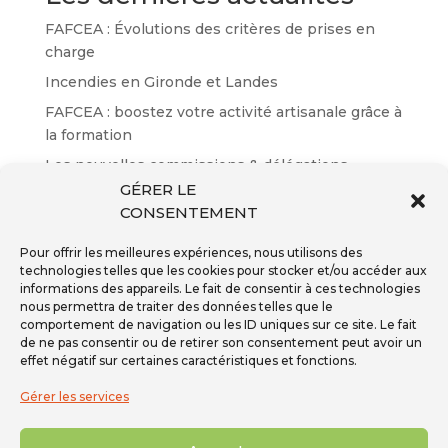
FAFCEA : Évolutions des critères de prises en
charge
Incendies en Gironde et Landes
FAFCEA : boostez votre activité artisanale grâce à
la formation
Les nouvelles commissions & délégations
GÉRER LE
Résultats des certifications EP n°65
CONSENTEMENT
Pour offrir les meilleures expériences, nous utilisons des
technologies telles que les cookies pour stocker et/ou accéder aux
informations des appareils. Le fait de consentir à ces technologies
nous permettra de traiter des données telles que le
Inscription à la newsletter
comportement de navigation ou les ID uniques sur ce site. Le fait
Téléphone - 01 59 08 04 04
de ne pas consentir ou de retirer son consentement peut avoir un
Mail -
secretariat@ffpmi.eu
effet négatif sur certaines caractéristiques et fonctions.
Gérer les services