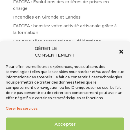
FAFCEA : Évolutions des critères de prises en
charge
Incendies en Gironde et Landes
FAFCEA : boostez votre activité artisanale grâce à
la formation
Les nouvelles commissions & délégations
GÉRER LE
Résultats des certifications EP n°65
CONSENTEMENT
Pour offrir les meilleures expériences, nous utilisons des
technologies telles que les cookies pour stocker et/ou accéder aux
informations des appareils. Le fait de consentir à ces technologies
nous permettra de traiter des données telles que le
Inscription à la newsletter
comportement de navigation ou les ID uniques sur ce site. Le fait
Téléphone - 01 59 08 04 04
de ne pas consentir ou de retirer son consentement peut avoir un
Mail -
secretariat@ffpmi.eu
effet négatif sur certaines caractéristiques et fonctions.
Gérer les services
Accepter