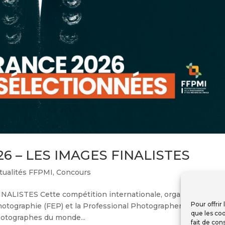
6 – LES IMAGES FINALISTES
tualités FFPMI
,
Concours
LISTES Cette compétition internationale, organisée depui
Pour offrir
hotographie (FEP) et la Professional Photographers of Americ
que les coo
hotographes du monde...
fait de con