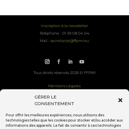
Inscription à la newsletter
Téléphone - 01 59 08 04 04
Mail -
secretariat@ffpmi.eu
Tous droits réservés 2026 © FFPMI
Mentions Légales
Politique de cookies
GÉRER LE
Site internet par
Chapselle Communication
CONSENTEMENT
Pour offrir les meilleures expériences, nous utilisons des
technologies telles que les cookies pour stocker et/ou accéder aux
informations des appareils. Le fait de consentir à ces technologies