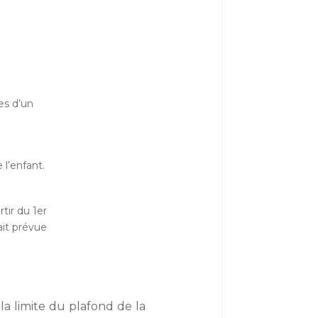
es d’un
 l’enfant.
tir du 1er
ait prévue
la limite du plafond de la