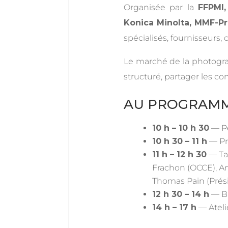
Organisée par la
FFPMI,
Konica Minolta, MMF-Pr
spécialisés, fournisseurs
Le marché de la photograp
structuré, partager les co
AU PROGRAM
10 h – 10 h 30
— Pe
10 h 30 – 11 h
— Pré
11 h – 12 h 30
— Ta
Frachon (OCCE), Amé
Thomas Pain (Prési
12 h 30 – 14 h
— Bu
14 h – 17 h
— Ateli