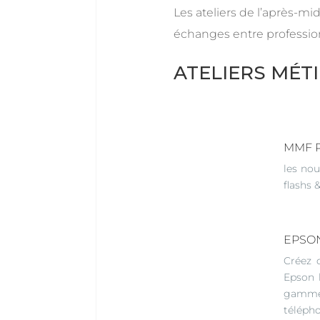
Les ateliers de l’après-mid
échanges entre professio
ATELIERS MÉT
MMF P
les nou
flashs 
EPSON
Créez 
Epson 
gamme 
télépho