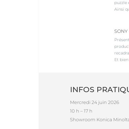
puzzle 
Ainsi q
SONY -
Présen
produc
recadr
Et bien
INFOS PRATIQ
Mercredi 24 juin 2026
10 h – 17 h
Showroom Konica Minolta 