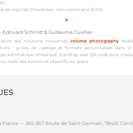
etc.
ue les logiciels Diland avec notre partenaire ECMG

 Edouard Schmitt & Guillaume Cuvillier
tation des solutions innovantes
volume photography
dédié
tivité : grilles de cadrage et formats personnalisés dans le b
age automatique embarqué, scan&tag avec QR code pour chaque
 sur tests des boitiers et objectifs sur place.
UES
France — 365-367 Route de Saint-Germain, 78420 Carriè