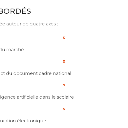
ABORDÉS
lée autour de quatre axes :

 du marché

act du document cadre national

ligence artificielle dans le scolaire

turation électronique