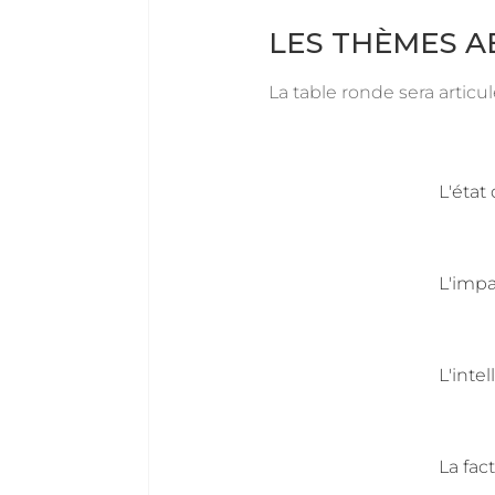
LES THÈMES 
La table ronde sera articu
L'état
L'imp
L'intel
La fac