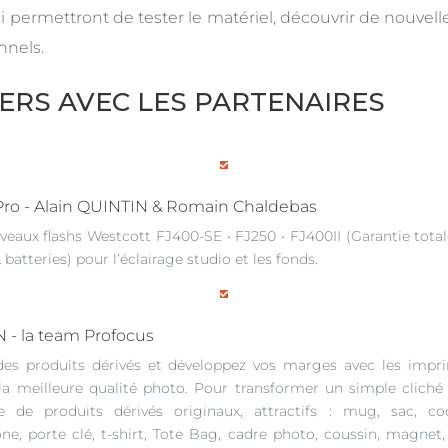
i permettront de tester le matériel, découvrir de nouvelle
nnels.
IERS AVEC LES PARTENAIRES

ro - Alain QUINTIN & Romain Chaldebas
veaux flashs Westcott FJ400-SE • FJ250 • FJ400II (Garantie tota
& batteries) pour l’éclairage studio et les fonds.

 - la team Profocus
des produits dérivés et développez vos marges avec les impr
la meilleure qualité photo. Pour transformer un simple cliché
de produits dérivés originaux, attractifs : mug, sac, c
ne, porte clé, t-shirt, Tote Bag, cadre photo, coussin, magnet