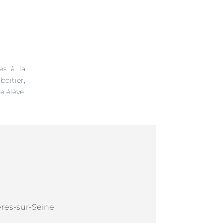
es à la
oitier,
 élève.
res-sur-Seine