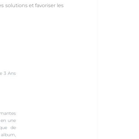
s solutions et favoriser les
le 3 Ans
imantes
 en une
oque de
, album,