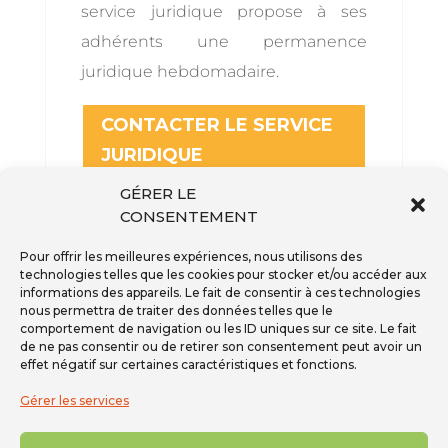
service juridique propose à ses
adhérents une permanence
juridique hebdomadaire.
CONTACTER LE SERVICE
JURIDIQUE
GÉRER LE
CONSENTEMENT
Pour offrir les meilleures expériences, nous utilisons des
technologies telles que les cookies pour stocker et/ou accéder aux
informations des appareils. Le fait de consentir à ces technologies
nous permettra de traiter des données telles que le
Inscription à la newsletter
comportement de navigation ou les ID uniques sur ce site. Le fait
Téléphone - 01 59 08 04 04
de ne pas consentir ou de retirer son consentement peut avoir un
effet négatif sur certaines caractéristiques et fonctions.
Mail -
secretariat@ffpmi.eu
Gérer les services