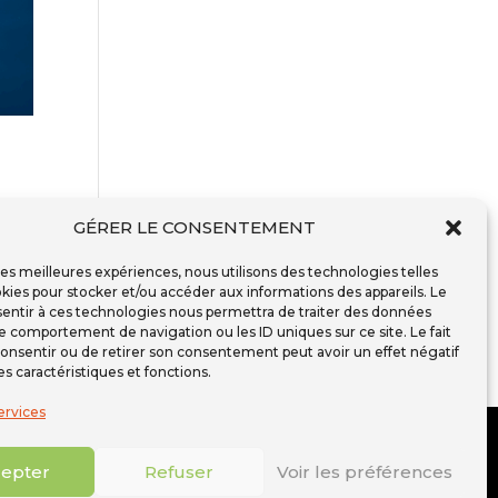
GÉRER LE CONSENTEMENT
 les meilleures expériences, nous utilisons des technologies telles
r
kies pour stocker et/ou accéder aux informations des appareils. Le
sentir à ces technologies nous permettra de traiter des données
le comportement de navigation ou les ID uniques sur ce site. Le fait
onsentir ou de retirer son consentement peut avoir un effet négatif
es caractéristiques et fonctions.
ervices
Mentions Légales
epter
Refuser
Voir les préférences
Politique de cookies