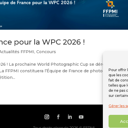
ance pour la WPC 2026 !
Actualités FFPMI
,
Concours
026 ! La prochaine World Photographic Cup se déroulera à
Pour offrir
6. La FFPMI constituera l’Équipe de France de photographie pou
que les coo
ition...
fait de con
telles que 
de ne pas c
sur certain
Gérer les s
Acc
Tous droits réservés 2026 © FFPMI