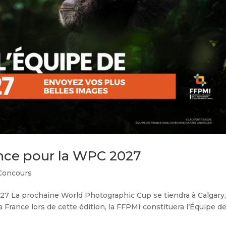
ance pour la WPC 2027
Concours
27 La prochaine World Photographic Cup se tiendra à Calgary,
a France lors de cette édition, la FFPMI constituera l’Équipe d