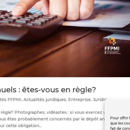
els : êtes-vous en règle?
ités FFPMI
,
Actualités juridiques
,
Entreprise
,
Juridique
ègle? Photographes, vidéastes : si vous exercez votre activit
Pour offrir
ous êtes probablement concernés par le dépôt annuel des
que les coo
r cette obligation...
fait de con