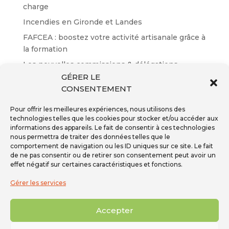
charge
Incendies en Gironde et Landes
FAFCEA : boostez votre activité artisanale grâce à
la formation
Les nouvelles commissions & délégations
GÉRER LE
Résultats des certifications EP n°65
CONSENTEMENT
Pour offrir les meilleures expériences, nous utilisons des
technologies telles que les cookies pour stocker et/ou accéder aux
informations des appareils. Le fait de consentir à ces technologies
nous permettra de traiter des données telles que le
Inscription à la newsletter
comportement de navigation ou les ID uniques sur ce site. Le fait
Téléphone - 01 59 08 04 04
de ne pas consentir ou de retirer son consentement peut avoir un
Mail -
secretariat@ffpmi.eu
effet négatif sur certaines caractéristiques et fonctions.
Gérer les services
Accepter
Tous droits réservés 2026 © FFPMI