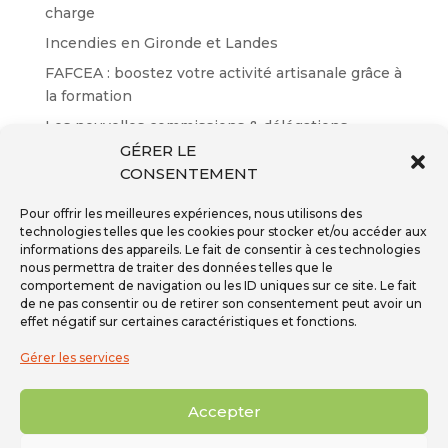
charge
Incendies en Gironde et Landes
FAFCEA : boostez votre activité artisanale grâce à
la formation
Les nouvelles commissions & délégations
GÉRER LE
Résultats des certifications EP n°65
CONSENTEMENT
Pour offrir les meilleures expériences, nous utilisons des
technologies telles que les cookies pour stocker et/ou accéder aux
informations des appareils. Le fait de consentir à ces technologies
nous permettra de traiter des données telles que le
Inscription à la newsletter
comportement de navigation ou les ID uniques sur ce site. Le fait
Téléphone - 01 59 08 04 04
de ne pas consentir ou de retirer son consentement peut avoir un
Mail -
secretariat@ffpmi.eu
effet négatif sur certaines caractéristiques et fonctions.
Gérer les services
Accepter
Tous droits réservés 2026 © FFPMI