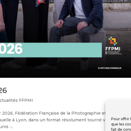
26
ctualités FFPMI
 2026, Fédération Française de la Photographie et des Métier
Pour offrir
elle à Lyon, dans un format résolument tourné vers l’action e
que les coo
is :...
fait de con